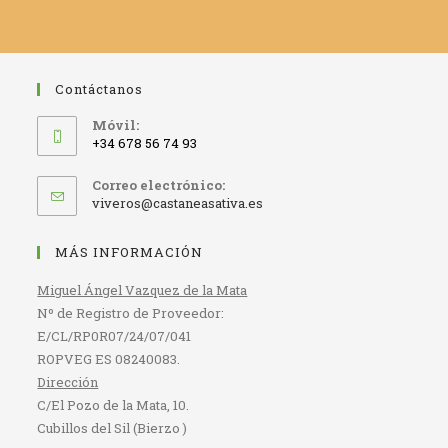
Contáctanos
Móvil:
+34 678 56 74 93
Correo electrónico:
Se
viveros@castaneasativa.es
abre
en
MÁS INFORMACIÓN
tu
aplicación
Miguel Ángel Vazquez de la Mata
Nº de Registro de Proveedor:
E/CL/RP0R07/24/07/041
ROPVEG ES 08240083.
Dirección
C/El Pozo de la Mata, 10.
Cubillos del Sil (Bierzo )