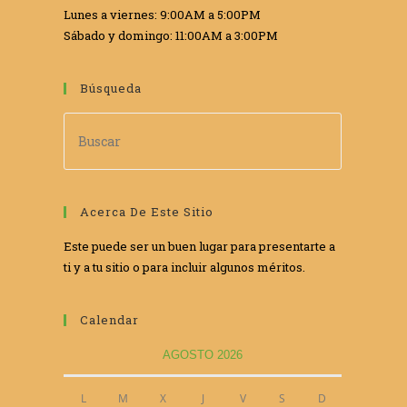
Lunes a viernes: 9:00AM a 5:00PM
Sábado y domingo: 11:00AM a 3:00PM
WE
Búsqueda
Acerca De Este Sitio
Este puede ser un buen lugar para presentarte a
ti y a tu sitio o para incluir algunos méritos.
Calendar
AGOSTO 2026
L
M
X
J
V
S
D