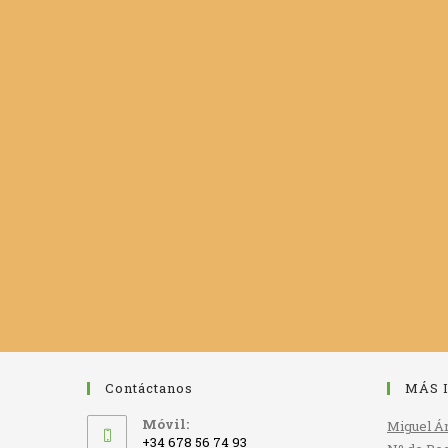
Contáctanos
MÁS 
Móvil:
Miguel Án
+34 678 56 74 93