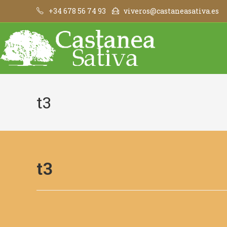
+34 678 56 74 93
viveros@castaneasativa.es
t3
t3