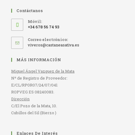
Contáctanos
Móvil:
+34 678 56 74 93
Correo electrónico:
Se
viveros@castaneasativa.es
abre
en
MÁS INFORMACIÓN
tu
aplicación
Miguel Ángel Vazquez de la Mata
Nº de Registro de Proveedor:
E/CL/RP0R07/24/07/041
ROPVEG ES 08240083.
Dirección
C/El Pozo de la Mata, 10.
Cubillos del Sil (Bierzo )
Enlaces De Interés