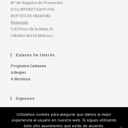
Nº de Registro de Proveedor:
E/CL/RP0R07/24/07/041
ROPVEG ES 08240083.
Dirección
C/El Pozo de la Mata, 10.
Cubillos del Sil (Bierzo )
Enlaces De Interés
Programa Castanea
Adesper
A Morteira
Síguenos
Utilizamos cookies para asegurar que damos la mejor
experiencia al usuario en nuestra web. Si sigues utilizando
Se
Se
Se
este sitio asumiremos que estás de acuerdo.