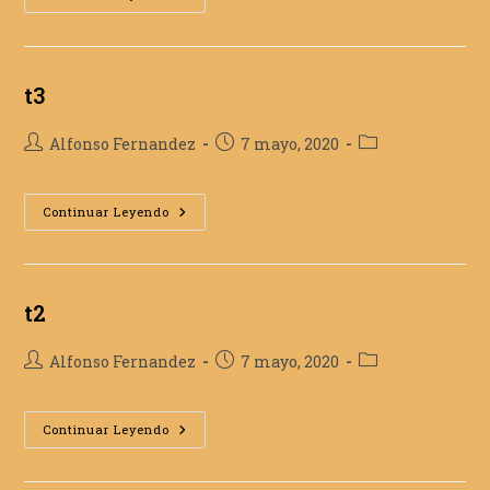
t3
Autor
Publicación
Categoría
Alfonso Fernandez
7 mayo, 2020
de
de
de
la
la
la
entrada:
T3
entrada:
entrada:
Continuar Leyendo
t2
Autor
Publicación
Categoría
Alfonso Fernandez
7 mayo, 2020
de
de
de
la
la
la
entrada:
T2
entrada:
entrada:
Continuar Leyendo