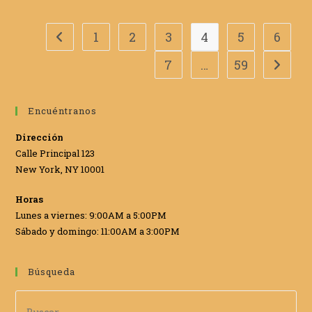
1
2
3
4
5
6
Ir a la página anterior
7
…
59
Ir a la 
Encuéntranos
Dirección
Calle Principal 123
New York, NY 10001
Horas
Lunes a viernes: 9:00AM a 5:00PM
Sábado y domingo: 11:00AM a 3:00PM
Búsqueda