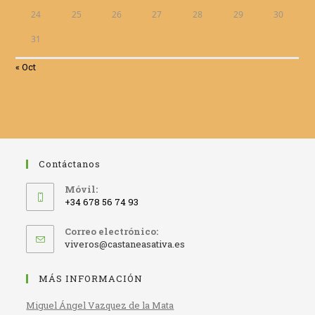
24
25
26
27
28
29
30
31
« Oct
Contáctanos
Móvil:
+34 678 56 74 93
Correo electrónico:
Se
viveros@castaneasativa.es
abre
en
MÁS INFORMACIÓN
tu
aplicación
Miguel Ángel Vazquez de la Mata