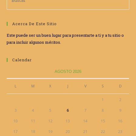
Acerca De Este Sitio
Este puede ser un buen lugar para presentarte a ti y a tu sitio o
para incluir algunos méritos.
Calendar
AGOSTO 2026
L
M
X
J
V
S
D
1
2
3
4
5
6
7
8
9
10
11
12
13
14
15
16
17
18
19
20
21
22
23