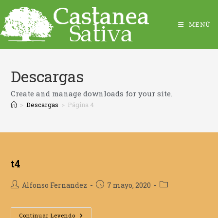
MENÚ
Descargas
Create and manage downloads for your site.
>
Descargas
>
Página 4
t4
Autor
Publicación
Categoría
Alfonso Fernandez
7 mayo, 2020
de
de
de
la
la
la
entrada:
T4
entrada:
entrada:
Continuar Leyendo