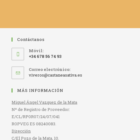
Contáctanos
Móvil:
+34 678 56 74 93
Correo electrónico:
Se
viveros@castaneasativa.es
abre
en
MÁS INFORMACIÓN
tu
aplicación
Miguel Ángel Vazquez de la Mata
Nº de Registro de Proveedor:
E/CL/RP0R07/24/07/041
ROPVEG ES 08240083.
Dirección
C/El Pozo de la Mata, 10.