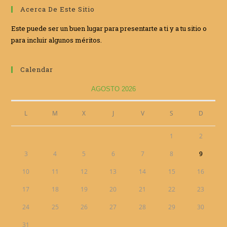
Acerca De Este Sitio
Este puede ser un buen lugar para presentarte a ti y a tu sitio o
para incluir algunos méritos.
Calendar
AGOSTO 2026
L
M
X
J
V
S
D
1
2
3
4
5
6
7
8
9
10
11
12
13
14
15
16
17
18
19
20
21
22
23
24
25
26
27
28
29
30
31