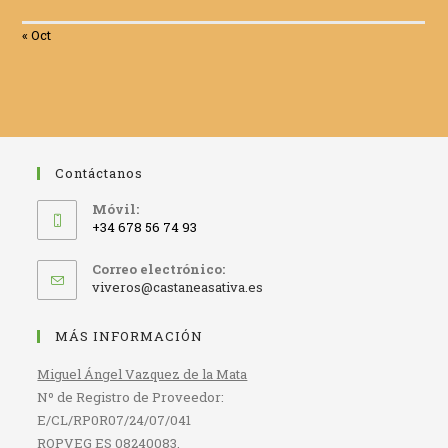
« Oct
Contáctanos
Móvil:
+34 678 56 74 93
Correo electrónico:
Se
viveros@castaneasativa.es
abre
en
MÁS INFORMACIÓN
tu
aplicación
Miguel Ángel Vazquez de la Mata
Nº de Registro de Proveedor:
E/CL/RP0R07/24/07/041
ROPVEG ES 08240083.