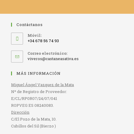
Contáctanos
Móvil:
+34 678 56 74 93
Correo electrónico:
Se
viveros@castaneasativa.es
abre
en
MÁS INFORMACIÓN
tu
aplicación
Miguel Ángel Vazquez de la Mata
Nº de Registro de Proveedor:
E/CL/RP0R07/24/07/041
ROPVEG ES 08240083.
Dirección
C/El Pozo de la Mata, 10.
Cubillos del Sil (Bierzo )