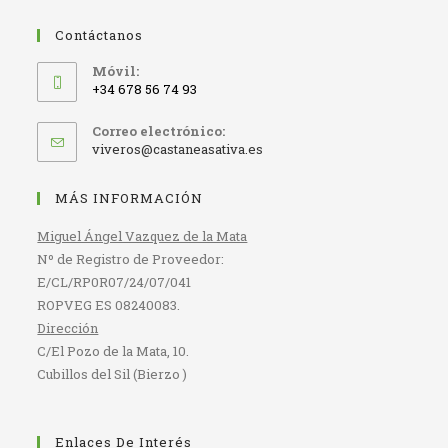
Contáctanos
Móvil:
+34 678 56 74 93
Correo electrónico:
Se
viveros@castaneasativa.es
abre
en
MÁS INFORMACIÓN
tu
aplicación
Miguel Ángel Vazquez de la Mata
Nº de Registro de Proveedor:
E/CL/RP0R07/24/07/041
ROPVEG ES 08240083.
Dirección
C/El Pozo de la Mata, 10.
Cubillos del Sil (Bierzo )
Enlaces De Interés