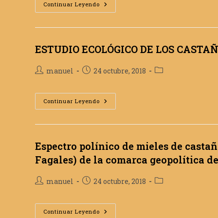
entrada:
entrada:
PROTEÍNAS
entrada:
Continuar Leyendo
SHSP
DEL
CASTAÑO
COMÚN
(Castanea
Sativa
ESTUDIO ECOLÓGICO DE LOS CAST
Mili.):
ASPECTOS
MOLECULARES
Autor
Publicación
Categoría
manuel
24 octubre, 2018
DE
LA
de
de
de
RESPUESTA
la
la
la
AL
ESTRÉS
entrada:
entrada:
ESTUDIO
entrada:
Continuar Leyendo
ABIÓTICO
ECOLÓGICO
DE
LOS
CASTAÑARES
DE
EXTREMADURA
Espectro polínico de mieles de castañ
Fagales) de la comarca geopolítica d
Autor
Publicación
Categoría
manuel
24 octubre, 2018
de
de
de
la
la
la
entrada:
entrada:
Espectro
entrada:
Continuar Leyendo