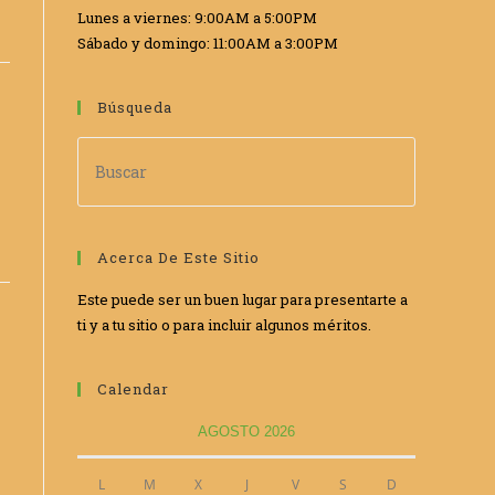
Lunes a viernes: 9:00AM a 5:00PM
Sábado y domingo: 11:00AM a 3:00PM
WE
Búsqueda
Acerca De Este Sitio
Este puede ser un buen lugar para presentarte a
ti y a tu sitio o para incluir algunos méritos.
Calendar
AGOSTO 2026
L
M
X
J
V
S
D