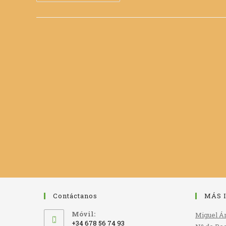
Polínico
De
Mieles
De
Castaño,
Castanea
Sativa
Miller
(1768),
(Fagaceae,
Fagales)
De
La
Comarca
Geopolítica
De
Allariz-
Maceda
(Ourense,
NO
España)
Contáctanos
MÁS 
Móvil:
Miguel Án
+34 678 56 74 93