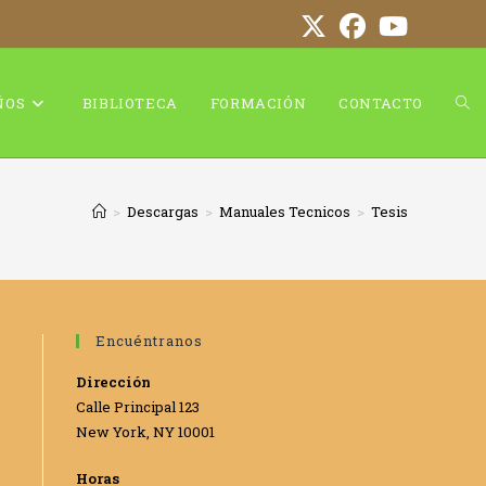
AL
ÑOS
BIBLIOTECA
FORMACIÓN
CONTACTO
BÚ
>
Descargas
>
Manuales Tecnicos
>
Tesis
DE
Encuéntranos
Dirección
Calle Principal 123
LA
New York, NY 10001
Horas