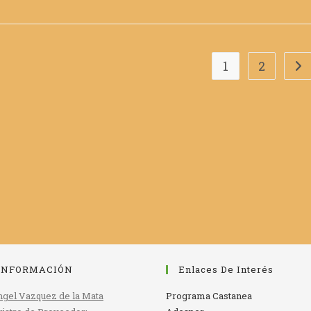
1
2
Ir 
INFORMACIÓN
Enlaces De Interés
gel Vazquez de la Mata
Programa Castanea