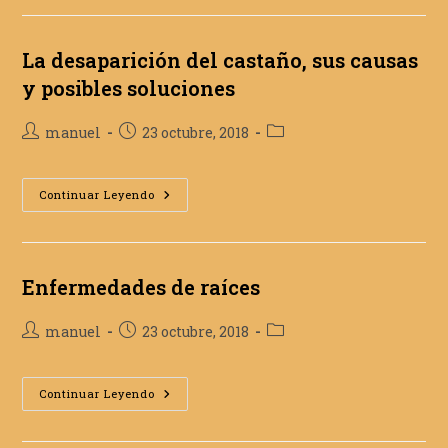
Castaño
La desaparición del castaño, sus causas
y posibles soluciones
Autor
Publicación
Categoría
manuel
23 octubre, 2018
de
de
de
la
la
la
entrada:
entrada:
La
entrada:
Continuar Leyendo
Desaparición
Del
Castaño,
Sus
Causas
Y
Enfermedades de raíces
Posibles
Soluciones
Autor
Publicación
Categoría
manuel
23 octubre, 2018
de
de
de
la
la
la
entrada:
entrada:
Enfermedades
entrada:
Continuar Leyendo
De
Raíces