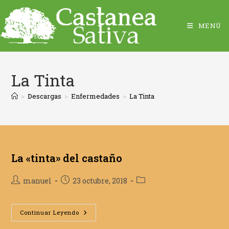
MENÚ
La Tinta
>
Descargas
>
Enfermedades
>
La Tinta
La «tinta» del castaño
Autor
Publicación
Categoría
manuel
23 octubre, 2018
de
de
de
la
la
la
entrada:
entrada:
La
entrada:
Continuar Leyendo
«tinta»
Del