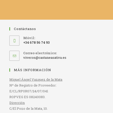
Contáctanos
Móvil:
+34 678 56 74 93
Correo electrónico:
Se
viveros@castaneasativa.es
abre
en
MÁS INFORMACIÓN
tu
aplicación
Miguel Ángel Vazquez de la Mata
Nº de Registro de Proveedor:
E/CL/RP0R07/24/07/041
ROPVEG ES 08240083.
Dirección
C/El Pozo de la Mata, 10.